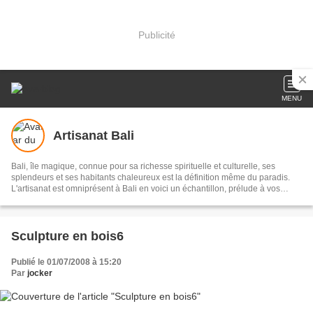
Publicité
MENU
Artisanat Bali
Bali, île magique, connue pour sa richesse spirituelle et culturelle, ses
splendeurs et ses habitants chaleureux est la définition même du paradis.
L'artisanat est omniprésent à Bali en voici un échantillon, prélude à vos
futurs voyages. A défaut d'aller sur l'île des dieux, vous avez la possibilité de
faire entrer un peu de magie de Bali chez vous... En voici un avant goût :
Sculpture en bois6
Publié le 01/07/2008 à 15:20
Par
jocker