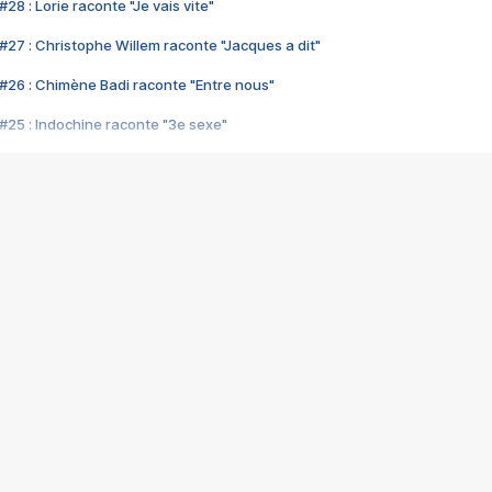
28 : Lorie raconte "Je vais vite"
#27 : Christophe Willem raconte "Jacques a dit"
#26 : Chimène Badi raconte "Entre nous"
#25 : Indochine raconte "3e sexe"
#24 : Zaho raconte "C'est chelou"
#23 : Patrick Bruel raconte "Au café des délices"
#22 : Kyo raconte "Le chemin"
#21 : Nolwenn Leroy raconte "Cassé"
#20 : Patrick Hernandez raconte "Born to be alive"
#19 : Lorie raconte "Près de moi"
#18 : Michael Jones raconte "A nos actes manqués" (avec Jean-Jacque
#17 : Khaled raconte "Aïcha"
#16 : Corneille raconte "Parce qu'on vient de loin"